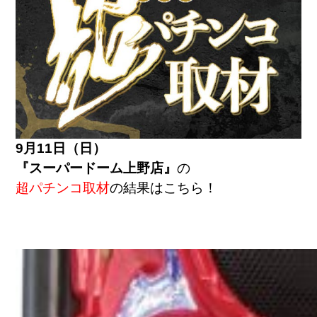
9月11日（日）
『スーパードーム上野店』
の
超パチンコ取材
の結果はこちら！