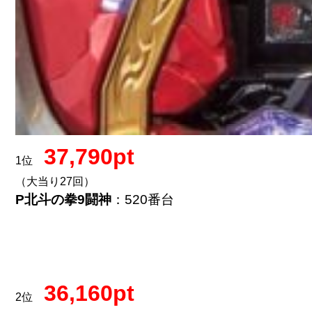
37,790pt
1位
（大当り27回）
P北斗の拳9闘神
：520番台
36,160pt
2位