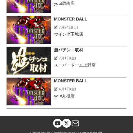
yout碧南店
MONSTER BALL
7月24日(日)
ウイング玉城店
超パチンコ取材
7月1日(金)
スーパードーム上野店
MONSTER BALL
4月1日(金)
yout丸根店
Copyright© 2022 pachinko walker. All rights reserved.