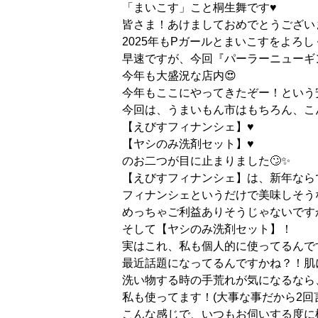
「まいこす」こと桐生舞です♥️
皆さま！あけましておめでとうございます🎍
2025年もPガールとまいこすをよろしくお
早速ですが、今回『パーラーニューギ
今年も大盛況な店内😍
今年もここにやってきたぞー！という
今回は、うまいもん市はもちろん、こ
【えびすフィナンシェ】♥️
【ヤシのみ洗剤セット】♥️
のお二つが目に止まりました🙄✨
【えびすフィナンシェ】は、新年なら
フィナンシェというだけで美味しそう
めっちゃご利益ありそうじゃないですか
そして【ヤシのみ洗剤セット】！
実はこれ、私も個人的に使ってるんです
最近話題になってるんですかね？！肌
洗い物する時の手荒れが気になるなら
私も使ってます！(大事な事だから2回
こんな感じで、いつもお伺いする度に様