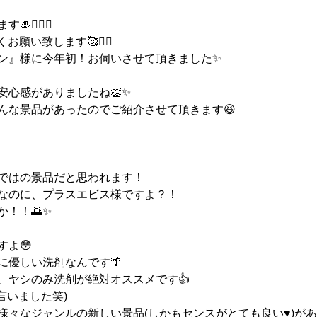
🙇‍♀️✨
願い致します🥰🙇‍♀️
ン』様に今年初！お伺いさせて頂きました✨
安心感がありましたね👏✨
んな景品があったのでご紹介させて頂きます😆
ではの景品だと思われます！
なのに、プラスエビス様ですよ？！
！！🌅✨
よ😳
に優しい洗剤なんです🌴
、ヤシのみ洗剤が絶対オススメです👍
言いました笑)
々なジャンルの新しい景品(しかもセンスがとても良い♥️)があ