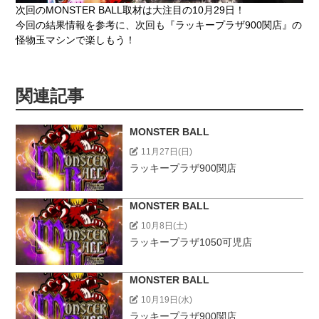
次回のMONSTER BALL取材は大注目の10月29日！
今回の結果情報を参考に、次回も『ラッキープラザ900関店』の
怪物玉マシンで楽しもう！
関連記事
MONSTER BALL
11月27日(日)
ラッキープラザ900関店
MONSTER BALL
10月8日(土)
ラッキープラザ1050可児店
MONSTER BALL
10月19日(水)
ラッキープラザ900関店