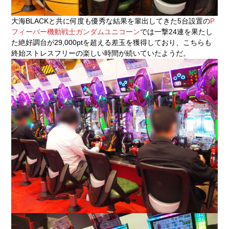
大海BLACKと共に何度も優秀な結果を輩出してきた5台設置の
P
フィーバー機動戦士ガンダムユニコーン
では一撃24連を果たし
た絶好調台が29,000ptを超える差玉を獲得しており、こちらも
終始ストレスフリーの楽しい時間が続いていたようだ。