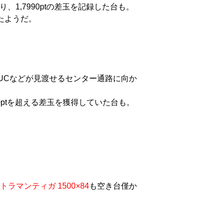
、1,7990ptの差玉を記録した台も。
たようだ。
ムUCなどが見渡せるセンター通路に向か
0ptを超える差玉を獲得していた台も。
トラマンティガ 1500×84
も空き台僅か