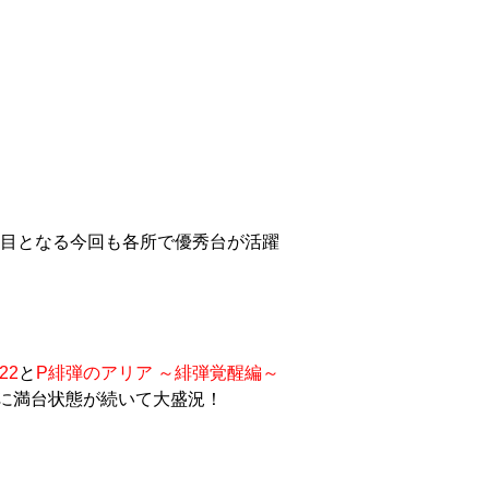
回目となる今回も各所で優秀台が活躍
22
と
P緋弾のアリア ～緋弾覚醒編～
に満台状態が続いて大盛況！