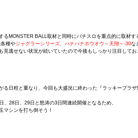
るMONSTER BALL取材と同時にパチスロを重点的に取材
機各種や
ジャグラーシリーズ
、
ハナハナホウオウ～天翔～-30
な
も見逃せない状況が続いていたので今後もしっかり注目してお
る日程と重なり、今回も大盛況に終わった『ラッキープラザ900
月27日、28日、29日と怒涛の3日間連続開催となるため、
玉マシンを打ち倒そう！