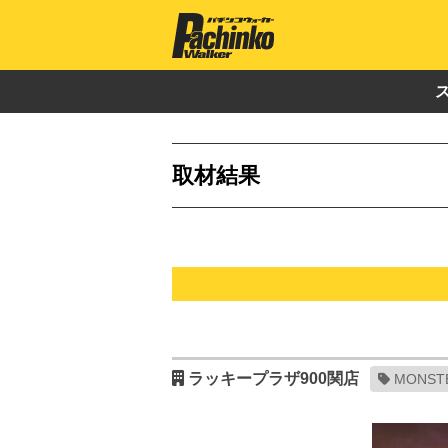
取材結果
ラッキープラザ900関店
MONST