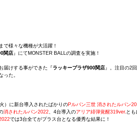
まで様々な機種が大活躍！
00関店
』にてMONSTER BALLの調査を実施！
お届けする事ができた『
ラッキープラザ900関店
』。注目の2
なった。
（火）に新台導入されたばかりの
Pルパン三世 消されたルパン20
の
消されたルパン2022
、4台導入の
アリア緋弾覚醒319ver.
とも
022
では3台全てがプラス台となる優秀な結果に！