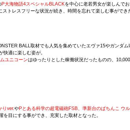
の
P大海物語4スペシャルBLACK
を中心に老若男女が楽しんでおり
と同様にストレスフリーな状況が続き、時間を忘れて楽しむ事ができ
NSTER BALL取材でも人気を集めていたエヴァ15やガンダ
が快適に楽しむ姿が。
ダムユニコーン
はゆったりとした稼働状況だったものの、10,00
ver.
や
Pとある科学の超電磁砲FSB
、準新台の
ぱちんこ ウル
躍を目にする事ができ、充実した取材となった。