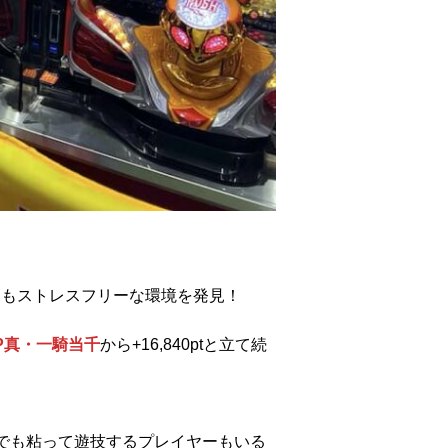
にもストレスフリーな環境を発見！
P真・一騎当千
から+16,840ptと立て続
凹み台でも粘って遊技するプレイヤーもいる