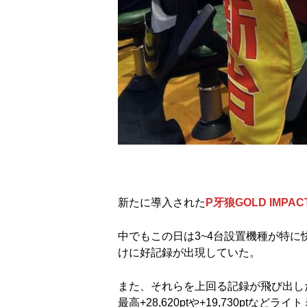
新たに導入された
P牙狼GOLD IMPAC
中でもこの日は3~4台設置機種が特に
けに好記録が出現していた。
また、それらを上回る記録が飛び出し
最高+28,620ptや+19,730