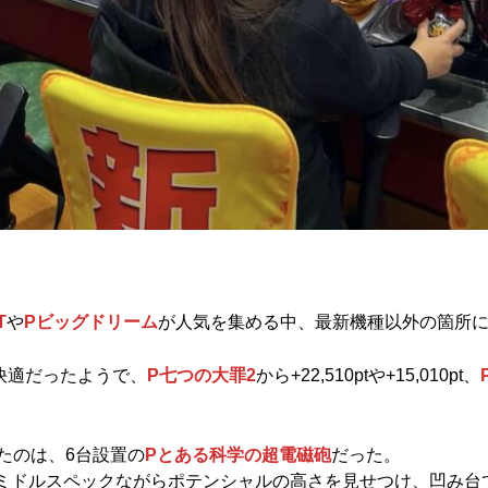
T
や
Pビッグドリーム
が人気を集める中、最新機種以外の箇所
快適だったようで、
P七つの大罪2
から+22,510ptや+15,010pt、
たのは、6台設置の
Pとある科学の超電磁砲
だった。
ptなどライトミドルスペックながらポテンシャルの高さを見せつけ、