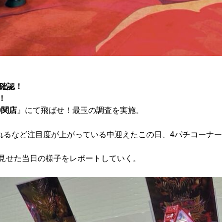
確認！
！
0関店
』にて飛ばせ！最玉の調査を実施。
されるなど注目度が上がっている中迎えたこの日、4パチコーナ
見せた当日の様子をレポートしていく。