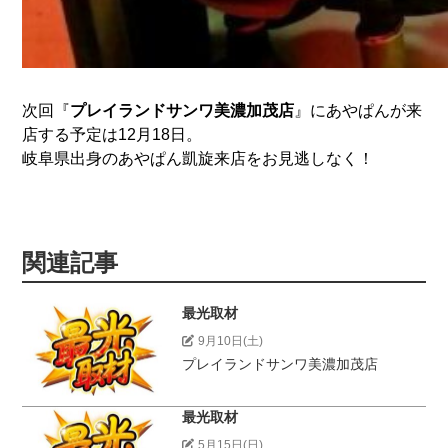
次回『
プレイランドサンワ美濃加茂店
』にあやぱんが来
店する予定は12月18日。
岐阜県出身のあやぱん凱旋来店をお見逃しなく！
関連記事
最光取材
9月10日(土)
プレイランドサンワ美濃加茂店
最光取材
5月15日(日)