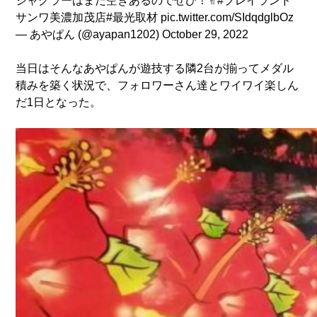
ジャグラーはまだ空きあるのでぜひ！✌︎
#プレイランド
サンワ美濃加茂店
#最光取材
pic.twitter.com/SIdqdglbOz
— あやぱん (@ayapan1202)
October 29, 2022
当日はそんなあやぱんが遊技する隣2台が揃ってメダル
積みを築く状況で、フォロワーさん達とワイワイ楽しん
だ1日となった。