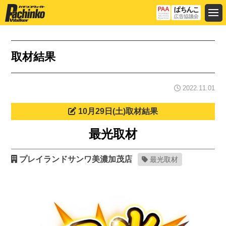
取材結果
2022.11.01
10月29日(土)取材結果
最光取材
プレイランドサンワ美濃加茂店
最光取材