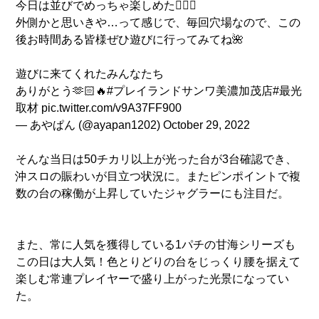
今日は並びでめっちゃ楽しめた👩‍❤️‍👨
外側かと思いきや…って感じで、毎回穴場なので、この
後お時間ある皆様ぜひ遊びに行ってみてね🌺
遊びに来てくれたみんなたち
ありがとう🫶🏻🔥
#プレイランドサンワ美濃加茂店
#最光
取材
pic.twitter.com/v9A37FF900
— あやぱん (@ayapan1202)
October 29, 2022
そんな当日は50チカリ以上が光った台が3台確認でき、
沖スロの賑わいが目立つ状況に。またピンポイントで複
数の台の稼働が上昇していたジャグラーにも注目だ。
また、常に人気を獲得している1パチの甘海シリーズも
この日は大人気！色とりどりの台をじっくり腰を据えて
楽しむ常連プレイヤーで盛り上がった光景になってい
た。