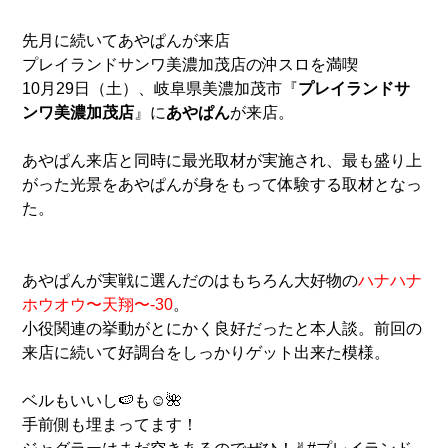
先月に続いてあやぱんが来店
プレイランドサンワ美濃加茂店の沖スロを満喫
10月29日（土）、岐阜県美濃加茂市『
プレイランドサ
ンワ美濃加茂店
』に
あやぱん
が来店。
あやぱん来店と同時に最光取材が実施され、最も盛り上
がった光景をあやぱんが身をもって体験する取材となっ
た。
あやぱんが実戦に選んだのはもちろん大好物の
ハナハナ
ホウオウ〜天翔〜-30
。
小役関連の挙動がとにかく良好だったと本人談。前回の
来店に続いて好調台をしっかりゲット出来た模様。
ベルもいいし🍉も☺️🌺
手前側も埋まってます！