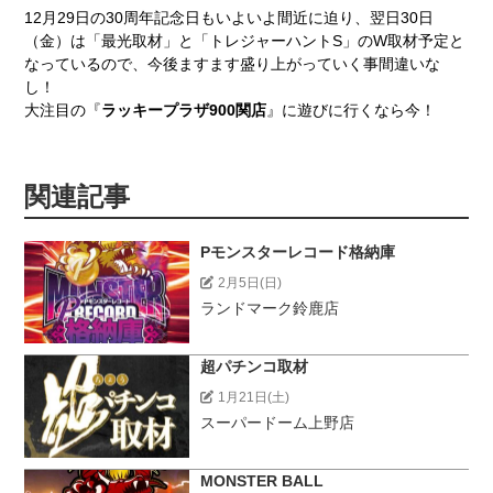
12月29日の30周年記念日もいよいよ間近に迫り、翌日30日
（金）は「最光取材」と「トレジャーハントS」のW取材予定と
なっているので、今後ますます盛り上がっていく事間違いな
し！
大注目の『
ラッキープラザ900関店
』に遊びに行くなら今！
関連記事
Pモンスターレコード格納庫
2月5日(日)
ランドマーク鈴鹿店
超パチンコ取材
1月21日(土)
スーパードーム上野店
MONSTER BALL