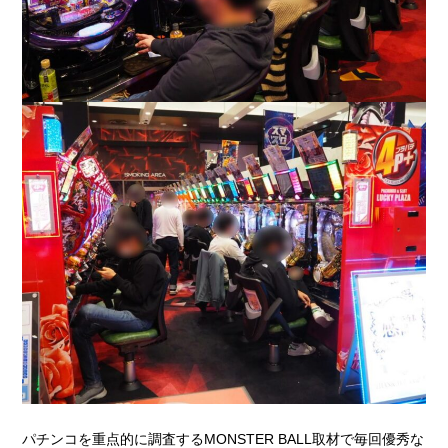
パチンコを重点的に調査するMONSTER BALL取材で毎回優秀な