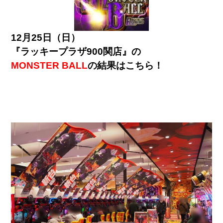
12月25日（日）
『ラッキープラザ900関店』の
MONSTER BALL
の結果はこちら！