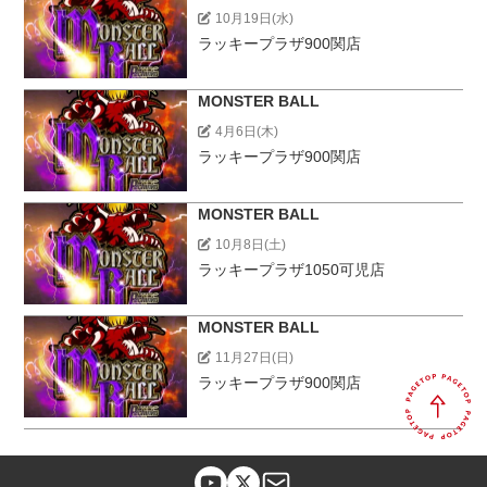
10月19日(水)
ラッキープラザ900関店
MONSTER BALL
4月6日(木)
ラッキープラザ900関店
MONSTER BALL
10月8日(土)
ラッキープラザ1050可児店
MONSTER BALL
11月27日(日)
ラッキープラザ900関店