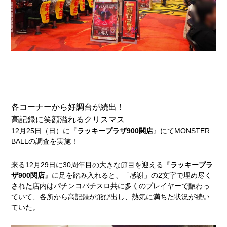
各コーナーから好調台が続出！
高記録に笑顔溢れるクリスマス
12月25日（日）に『
ラッキープラザ900関店
』にてMONSTER
BALLの調査を実施！
来る12月29日に30周年目の大きな節目を迎える『
ラッキープラ
ザ900関店
』に足を踏み入れると、「感謝」の2文字で埋め尽く
された店内はパチンコパチスロ共に多くのプレイヤーで賑わっ
ていて、各所から高記録が飛び出し、熱気に満ちた状況が続い
ていた。