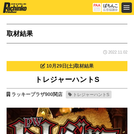
取材結果
2022.11.02
10月29日(土)取材結果
トレジャーハントS
ラッキープラザ900関店
トレジャーハントS