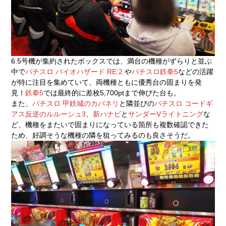
6.5号機が集約されたボックスでは、満台の機種がずらりと並ぶ
中で
パチスロ バイオハザード RE:2
や
パチスロ鉄拳5
などの活躍
が特に注目を集めていて、両機種ともに優秀台の固まりを発
見！
鉄拳5
では最終的に差枚5,700ptまで伸びた台も。
また、
パチスロ 甲鉄城のカバネリ
と隣並びの
パチスロ コードギ
アス反逆のルルーシュ3
、
新ハナビ
と
サンダーVライトニング
な
ど、機種をまたいで固まりになっている箇所も複数確認できた
ため、好調そうな機種の隣を狙ってみるのも良さそうだ。