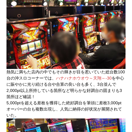
熱気に満ちた店内の中でもその輝きが目を惹いていた総台数100
台の沖スロコーナーでは、
ハナハナホウオウ～天翔～-30
を中心
に賑やかに光り続ける台や合算の良い台も多く、3台並んで
2,000pt以上所持している箇所など明らかな好調台の固まりも3
箇所ほど確認！
5,000ptを超える差枚を獲得した絶好調台を筆頭に差枚3,000pt
オーバーの台も複数出現し、人気に納得の好状況が展開されて
いた。