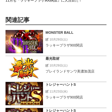
11月も『ラッキープラザ900関店』に大注目だ！
関連記事
MONSTER BALL
10月29日(土)
ラッキープラザ900関店
最光取材
10月29日(土)
プレイランドサンワ美濃加茂店
トレジャーハントS
11月23日(水)
ラッキープラザ900関店
トレジャーハントS