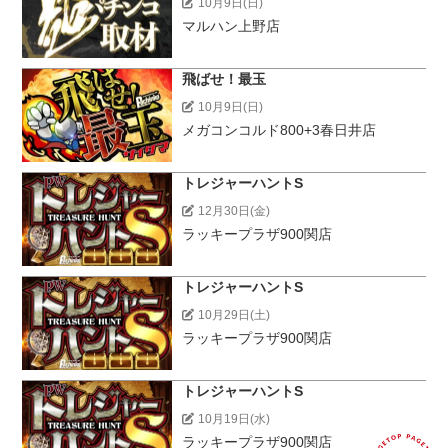
10月9日(日)
マルハン上野店
飛ばせ！最玉
10月9日(日)
メガコンコルド800+3春日井店
トレジャーハントS
12月30日(金)
ラッキープラザ900関店
トレジャーハントS
10月29日(土)
ラッキープラザ900関店
トレジャーハントS
10月19日(水)
ラッキープラザ900関店