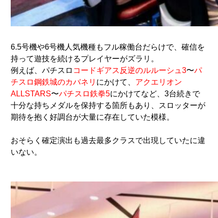
6.5号機や6号機人気機種もフル稼働台だらけで、確信を
持って遊技を続けるプレイヤーがズラリ。
例えば、パチスロ
コードギアス反逆のルルーシュ3
〜
パ
チスロ鋼鉄城のカバネリ
にかけて、
アクエリオン
ALLSTARS
〜
パチスロ鉄拳5
にかけてなど、3台続きで
十分な持ちメダルを保持する箇所もあり、スロッターが
期待を抱く好調台が大量に存在していた模様。
おそらく確定演出も過去最多クラスで出現していたに違
いない。