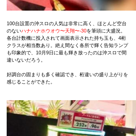
100台設置の沖スロの人気は非常に高く、ほとんど空台
のない
ハナハナホウオウ〜天翔〜-30
を筆頭に大盛況。
各台計数機に投入されて画面表示された持ち玉も、4桁
クラスが相当数あり。絶え間なく各所で輝く告知ランプ
も印象的で、10月9日に最も輝き放ったのは沖スロで間
違いないだろう。
好調台の固まりも多く確認でき、桁違いの盛り上がりを
感じることができた。