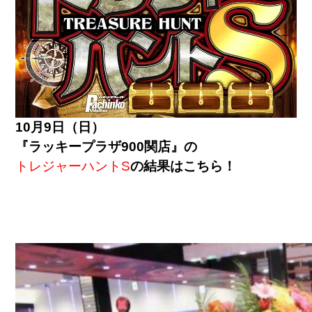
10月9日（日）
『ラッキープラザ900関店』の
トレジャーハントS
の結果はこちら！