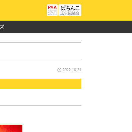
ズ
2022.10.31