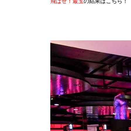
飛ばせ！最玉
の結果はこちら！