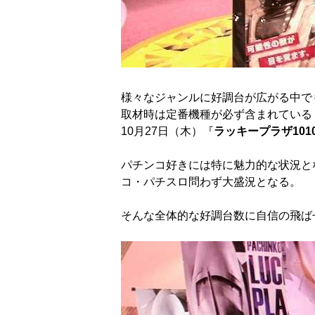
様々なジャンルに好調台が広がる中で
取材時は定番機種が必ず含まれている
10月27日（木）『
ラッキープラザ101
パチンコ好きには特に魅力的な状況と
コ・パチスロ問わず大盛況となる。
そんな全体的な好調台数に自信の飛ば