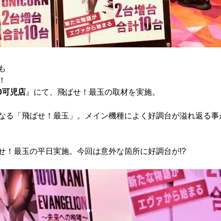
も
！
0可児店
』にて、飛ばせ！最玉の取材を実施。
なる「飛ばせ！最玉」。メイン機種によく好調台が溢れ返る事
せ！最玉の平日実施。今回は意外な箇所に好調台が!?