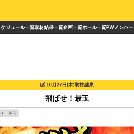
スケジュール一覧
取材結果一覧
企画一覧
ホール一覧
PWメンバー
10月27日(木)取材結果
飛ばせ！最玉
せ！最玉